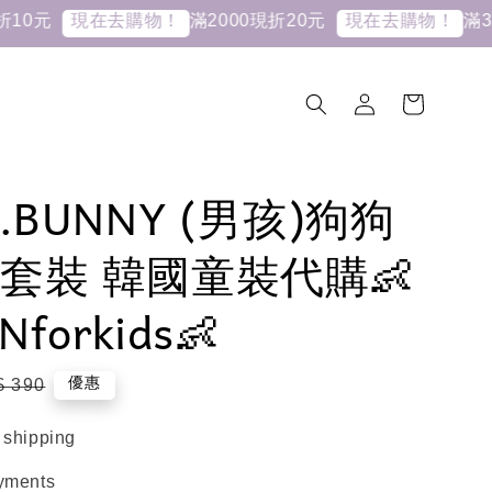
滿2000現折20元
滿3000
現在去購物！
現在去購物！
.BUNNY (男孩)狗狗
套裝 韓國童裝代購👶
Nforkids👶
gular
優惠
$ 390
ce
 shipping
yments