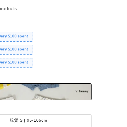
products
every $100 spent
every $100 spent
every $100 spent
現貨 S | 95-105cm