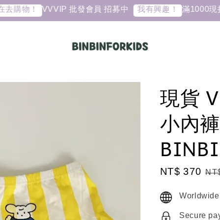
VVVIP 批發會員 招募中
滿1000現折10元
物！
我有興趣！
現貨 V
小內褲
BINBI
Sale
NT$ 370
Re
NT
price
pri
Worldwide
Secure pa