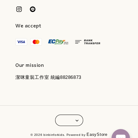
We accept
Our mission
潔咪童裝工作室 統編88286873
EasyStore
© 2026 binbinforkids. Powered by