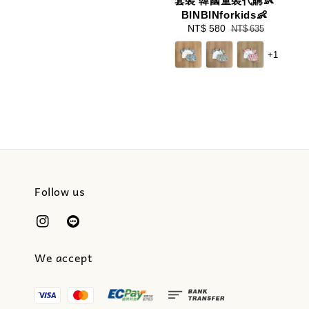
套裝 韓國童裝代購👶
BINBINforkids👶
Sale
NT$ 580
Regular
NT$ 635
price
price
+1
Follow us
We accept