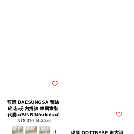
預購 DAESUNGSA 蕾絲
碎花5分內搭褲 韓國童裝
代購👶BINBINforkids👶
Sale
NT$ 310
Regular
NT$ 330
price
price
+1
現貨 OOTTBEBE 復古滾