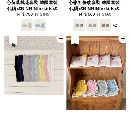
心彩虹條紋套裝 韓國童裝
心荷葉桃花套裝 韓國童裝
代購👶BINBINforkids👶
代購👶BINBINforkids👶
Sale
NT$ 500
Regular
Sale
NT$ 750
Regular
NT$ 560
NT$ 845
price
price
price
price
+2
優惠
優惠