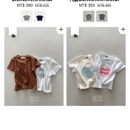
👶BINBINforkids👶
代購👶BINBINforkids👶
Sale
NT$ 380
Regular
Sale
NT$ 350
Regular
NT$ 425
NT$ 380
price
price
price
price
優惠
優惠