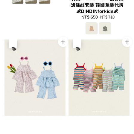
邊條紋套裝 韓國童裝代購
👶BINBINforkids👶
Sale
NT$ 650
Regular
NT$ 710
price
price
優惠
優惠