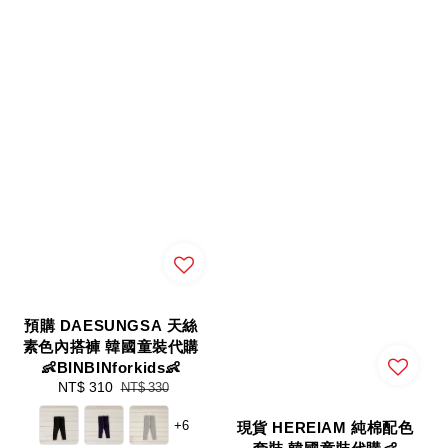
預購 DAESUNGSA 天絲
素色內搭褲 韓國童裝代購
👶BINBINforkids👶
Sale
NT$ 310
Regular
NT$ 330
price
price
+6
現貨 HEREIAM 純棉配色