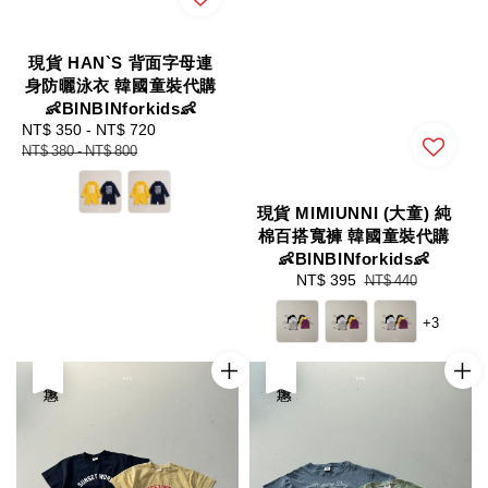
現貨 HAN`S 背面字母連
身防曬泳衣 韓國童裝代購
👶BINBINforkids👶
Sale
NT$ 350
-
NT$ 720
Regular
price
price
NT$ 380
-
NT$ 800
現貨 MIMIUNNI (大童) 純
棉百搭寬褲 韓國童裝代購
👶BINBINforkids👶
Sale
NT$ 395
Regular
NT$ 440
price
price
+3
優惠
優惠