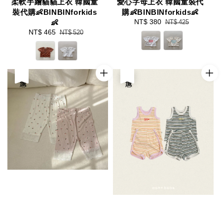
柔軟手繪貓貓上衣 韓國童
愛心字母上衣 韓國童裝代
裝代購👶BINBINforkids
購👶BINBINforkids👶
Sale
NT$ 380
Regular
👶
NT$ 425
price
price
Sale
NT$ 465
Regular
NT$ 520
price
price
優惠
優惠