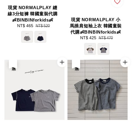
現貨 NORMALPLAY 縫
線3分短褲 韓國童裝代購
現貨 NORMALPLAY 小
👶BINBINforkids👶
馬插肩短袖上衣 韓國童裝
Sale
NT$ 465
Regular
NT$ 520
price
price
代購👶BINBINforkids👶
Sale
NT$ 425
Regular
NT$ 470
price
price
優惠
優惠