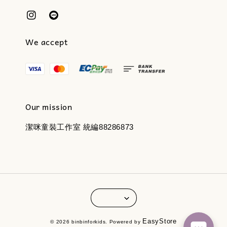
We accept
Our mission
潔咪童裝工作室 統編88286873
EasyStore
© 2026 binbinforkids. Powered by