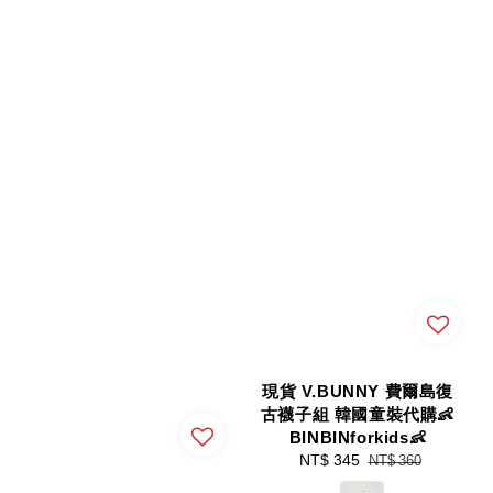
現貨 V.BUNNY 費爾島復
古襪子組 韓國童裝代購👶
BINBINforkids👶
Sale
NT$ 345
Regular
NT$ 360
price
price