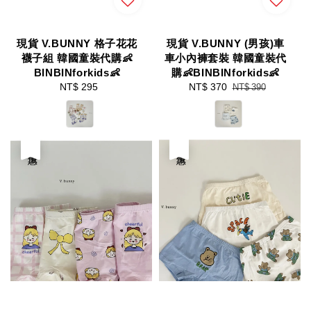
現貨 V.BUNNY 格子花花
現貨 V.BUNNY (男孩)車
襪子組 韓國童裝代購👶
車小內褲套裝 韓國童裝代
BINBINforkids👶
購👶BINBINforkids👶
NT$ 295
Regular
Sale
NT$ 370
Regular
NT$ 390
price
price
price
優惠
優惠