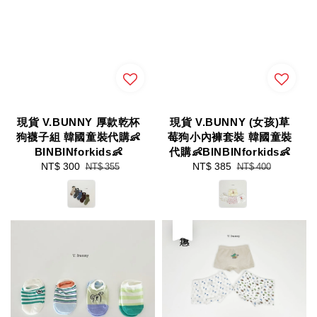
現貨 V.BUNNY 厚款乾杯
現貨 V.BUNNY (女孩)草
狗襪子組 韓國童裝代購👶
莓狗小內褲套裝 韓國童裝
BINBINforkids👶
代購👶BINBINforkids👶
Sale
NT$ 300
Regular
Sale
NT$ 385
Regular
NT$ 355
NT$ 400
price
price
price
price
優惠