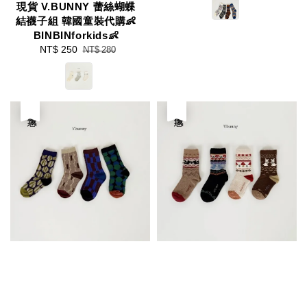
現貨 V.BUNNY 蕾絲蝴蝶
結襪子組 韓國童裝代購👶
BINBINforkids👶
Sale
NT$ 250
Regular
NT$ 280
price
price
優惠
優惠