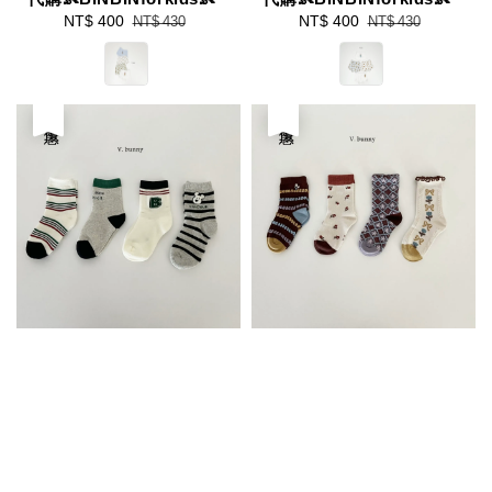
代購👶BINBINforkids👶
代購👶BINBINforkids👶
Sale
NT$ 400
Regular
Sale
NT$ 400
Regular
NT$ 430
NT$ 430
price
price
price
price
優惠
優惠