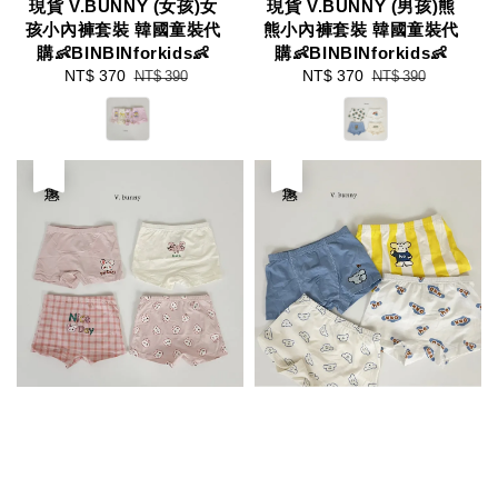
現貨 V.BUNNY (女孩)女
現貨 V.BUNNY (男孩)熊
孩小內褲套裝 韓國童裝代
熊小內褲套裝 韓國童裝代
購👶BINBINforkids👶
購👶BINBINforkids👶
Sale
NT$ 370
Regular
Sale
NT$ 370
Regular
NT$ 390
NT$ 390
price
price
price
price
優惠
優惠