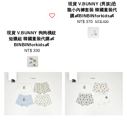
現貨 V.BUNNY (男孩)恐
龍小內褲套裝 韓國童裝代
購👶BINBINforkids👶
Sale
NT$ 370
Regular
NT$ 400
price
price
現貨 V.BUNNY 狗狗橫紋
短襪組 韓國童裝代購👶
BINBINforkids👶
NT$ 330
Regular
price
優惠
優惠