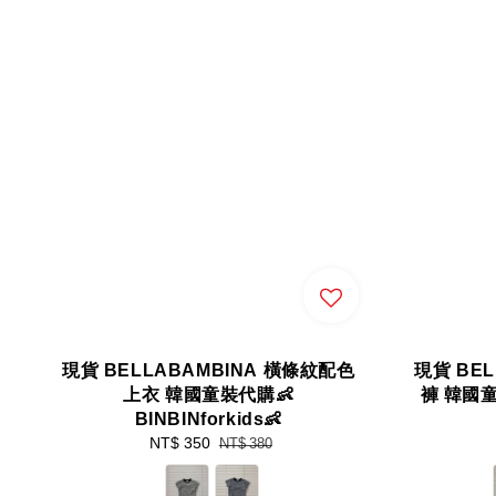
現貨 BELLABAMBINA 橫條紋配色
現貨 BE
上衣 韓國童裝代購👶
褲 韓國童裝
BINBINforkids👶
Sale
NT$ 350
Regular
NT$ 380
price
price