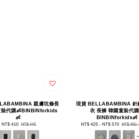
LLABAMBINA 親膚坑條長
現貨 BELLABAMBINA 
代購👶BINBINforkids
衣 長褲 韓國童裝代購
👶
BINBINforkids👶
Sale
NT$ 410
Regular
Sale
NT$ 425
-
NT$ 570
Regular
NT$ 445
NT$ 450
price
price
price
price