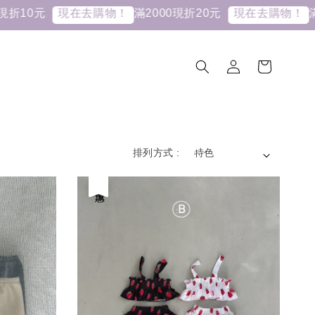
折10元
滿2000現折20元
滿
現在去購物！
現在去購物！
排列方式 :
優惠