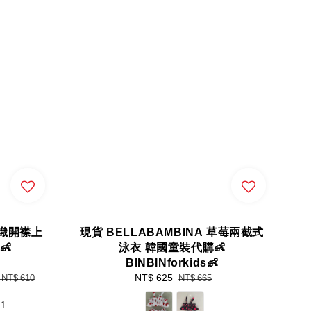
針織開襟上
現貨 BELLABAMBINA 草莓兩截式
👶
泳衣 韓國童裝代購👶
BINBINforkids👶
Sale
NT$ 625
Regular
-
NT$ 610
NT$ 665
price
price
+1