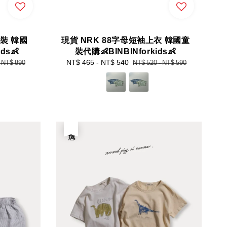
裝 韓國
現貨 NRK 88字母短袖上衣 韓國童
ds👶
裝代購👶BINBINforkids👶
Sale
NT$ 465
-
NT$ 540
Regular
-
NT$ 890
NT$ 520
-
NT$ 590
price
price
優惠