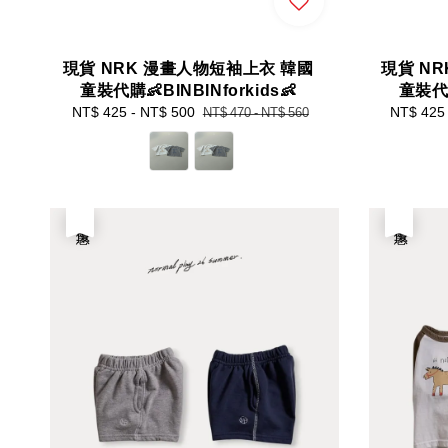
現貨 NRK 漫畫人物短袖上衣 韓國
現貨 N
童裝代購👶BINBINforkids👶
童裝代購
Sale
NT$ 425
-
NT$ 500
Regular
Sale
NT$ 425
NT$ 470
-
NT$ 560
price
price
price
優惠
優惠