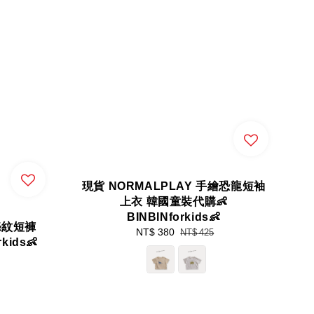
現貨 NORMALPLAY 手繪恐龍短袖
上衣 韓國童裝代購👶
BINBINforkids👶
直條紋短褲
Sale
NT$ 380
Regular
NT$ 425
ids👶
price
price