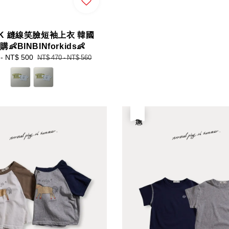
RK 縫線笑臉短袖上衣 韓國
👶BINBINforkids👶
-
NT$ 500
Regular
NT$ 470
-
NT$ 560
price
優惠