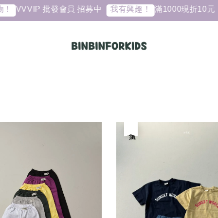
VVVIP 批發會員 招募中
滿1000現折10元
我有興趣！
現
優惠