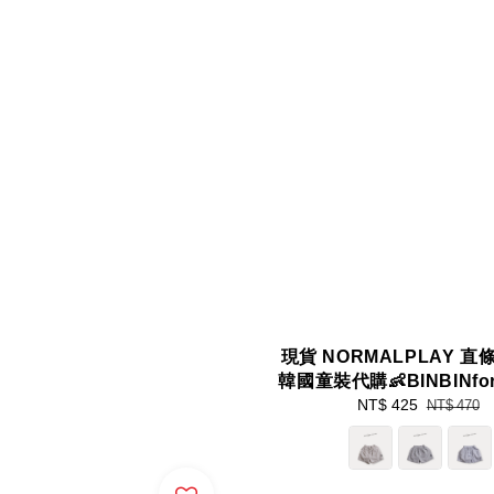
現貨 NORMALPLAY 
韓國童裝代購👶BINBINfork
Sale
NT$ 425
Regular
NT$ 470
price
price