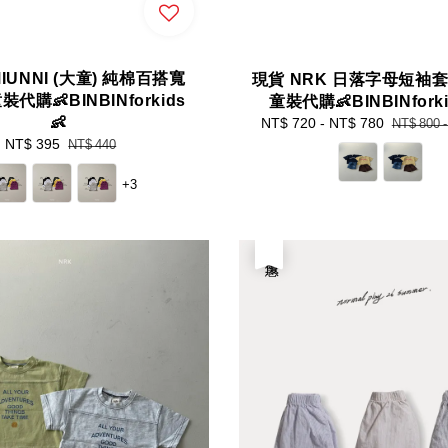
MIUNNI (大童) 純棉百搭寬
現貨 NRK 日落字母短袖套
代購👶BINBINforkids
童裝代購👶BINBINforki
👶
Sale
NT$ 720
-
NT$ 780
Regular
NT$ 800
price
price
Sale
NT$ 395
Regular
NT$ 440
price
price
+3
優惠