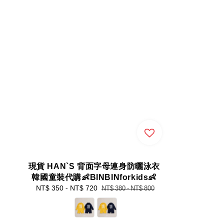
現貨 HAN`S 背面字母連身防曬泳衣
韓國童裝代購👶BINBINforkids👶
Sale
NT$ 350
-
NT$ 720
Regular
NT$ 380
-
NT$ 800
price
price