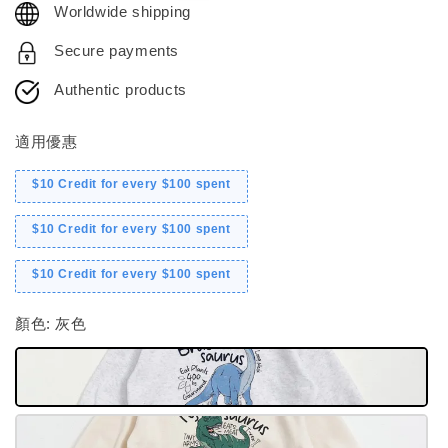
Worldwide shipping
Secure payments
Authentic products
適用優惠
$10 Credit for every $100 spent
$10 Credit for every $100 spent
$10 Credit for every $100 spent
顏色
: 灰色