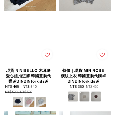
現貨 NINIBELLO 木耳邊
特價｜現貨 MINIROBE
愛心鈕扣短褲 韓國童裝代
橫紋上衣 韓國童裝代購👶
購👶BINBINforkids👶
BINBINforkids👶
Sale
NT$ 465
-
NT$ 540
Regular
Sale
NT$ 350
Regular
NT$ 420
price
price
price
price
NT$ 520
-
NT$ 590
優惠
優惠