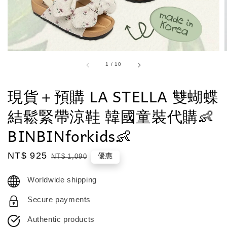
1
/
10
現貨＋預購 LA STELLA 雙蝴蝶
結鬆緊帶涼鞋 韓國童裝代購👶
BINBINforkids👶
Sale
NT$ 925
Regular
優惠
NT$ 1,090
price
price
Worldwide shipping
Secure payments
Authentic products