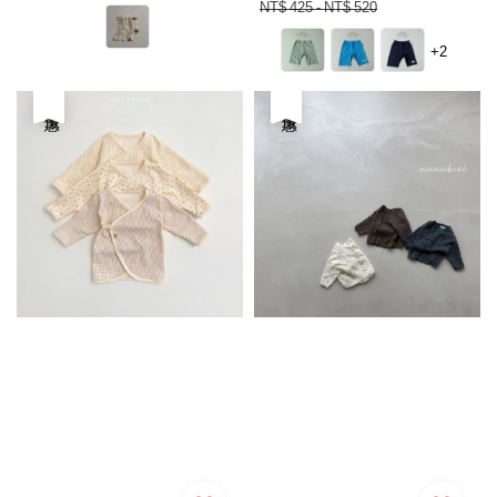
price
price
price
price
NT$ 425
-
NT$ 520
+2
優惠
優惠