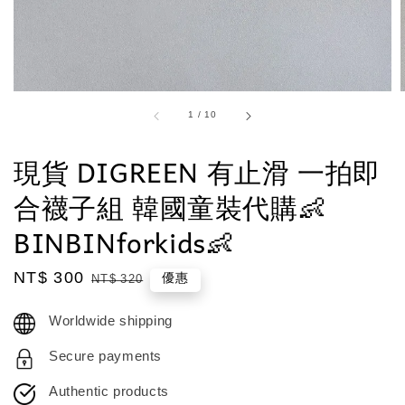
1
/
10
現貨 DIGREEN 有止滑 一拍即
合襪子組 韓國童裝代購👶
BINBINforkids👶
Sale
NT$ 300
Regular
優惠
NT$ 320
price
price
Worldwide shipping
Secure payments
Authentic products